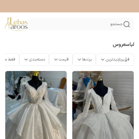
جستجو
لباسعروس
پربازدیدترین
برندها
قیمت
دسته‌بندی
فقط محص