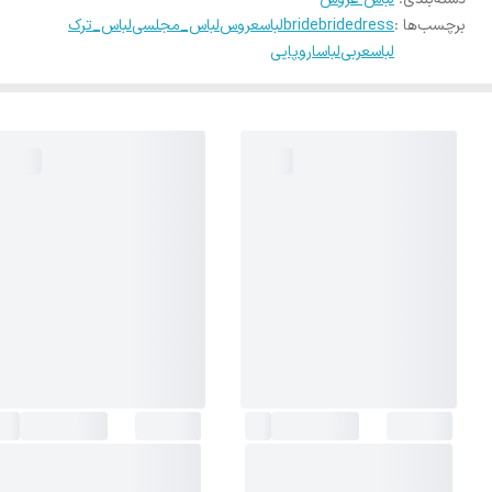
برچسب‌ها :
bridedress
bride
لباسعروس
لباس_مجلسی
لباس_ترک
لباسعربی
لباساروپایی