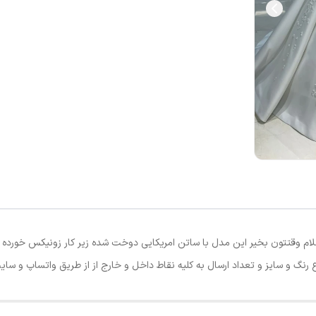
س عروس ساتن دو کلوش با تزیینات دانتل کد ۳۵۳ سلام وقتتون بخیر این مدل با ساتن امریکایی دوخت شده زیر 
و تعداد ارسال به کلیه نقاط داخل و خارج از از طریق واتساپ و سایت Lebasaroos.ir #لباس_عروس_م