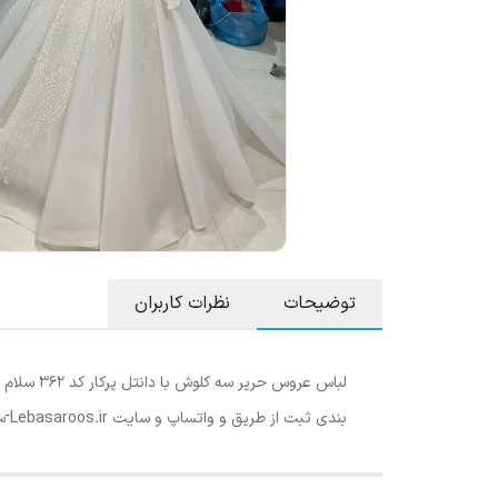
توضیحات
نظرات کاربران
لباس عرو
بندی ثبت از طریق و واتساپ و سایت Lebasaroos.ir ٓستین_دار#لباس_عروس#لباسعروس