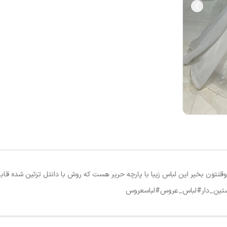
س حریر سه کلوش با دانتل پرکار کد ۳۶۲ سلام وقتتون بخیر این لباس زیبا با پارچه حریر هست که روش با دانتل