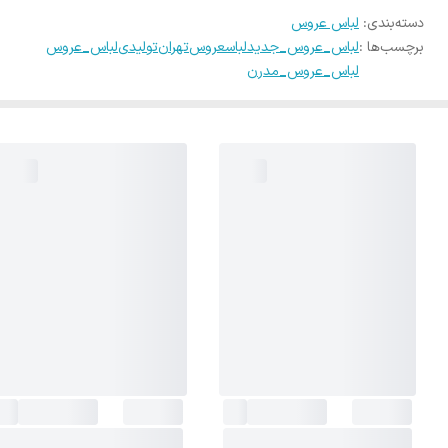
دسته‌بندی
:
لباس عروس
برچسب‌ها :
لباس_عروس_جدید
لباسعروس
تهران
تولیدی
لباس_عروس
لباس_عروس_مدرن