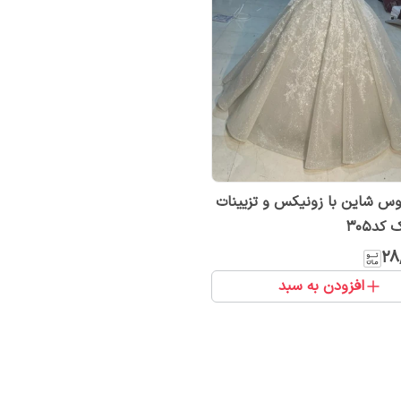
س شاین با زونیکس و تزیینات
کد305
۲۸
افزودن به سبد