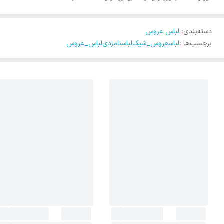
دسته‌بندی
:
لباس عروس
برچسب‌ها :
لباسعروس_شیک
لباسنامزدی
لباس_عروس