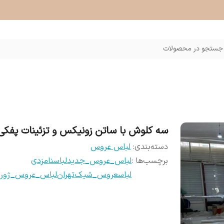
جستجو در محصولات
سه کلوش با ساتن زونیکس و تزئینات پفکی
دسته‌بندی
:
لباس عروس
برچسب‌ها :
لباس_عروس_جدید
لباسنامزدی
لباسعروس_شیک
تهران
لباس_عروس_ژورنا