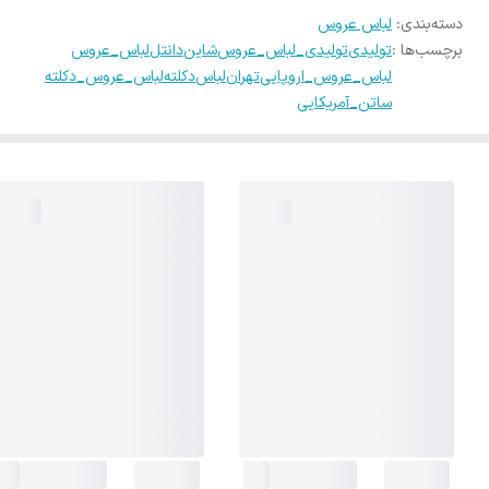
دسته‌بندی
:
لباس عروس
برچسب‌ها :
تولیدی
تولیدی_لباس_عروس
شاین
دانتل
لباس_عروس
لباس_عروس_اروپایی
تهران
لباس
دکلته
لباس_عروس_دکلته
ساتن_آمریکایی