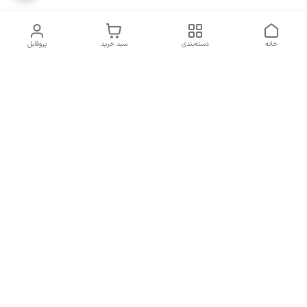
خانه
دسته‌بندی
سبد خرید
پروفایل
دسترسی سریع
تماس با ما
سیاست حریم خصوصی
درباره ما
قوانین و مقررات
هفت روز هفته ، ۲۴ ساعت شبانه‌روز پاسخگوی شما هستیم
شماره تماس
09192899719