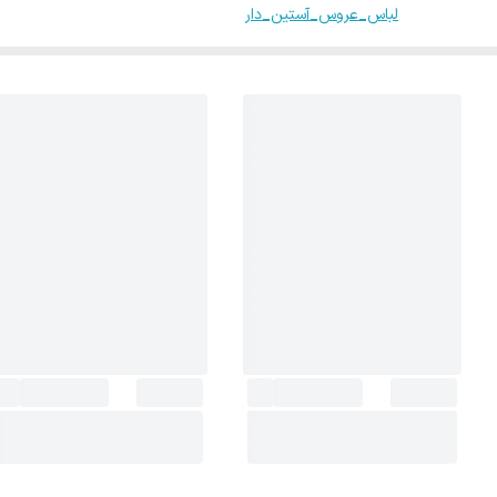
لباس_عروس_آستین_دار