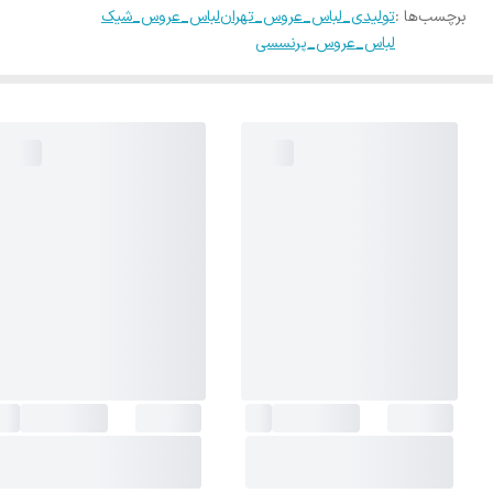
برچسب‌ها :
تولیدی_لباس_عروس_تهران
لباس_عروس_شیک
لباس_عروس_پرنسسی