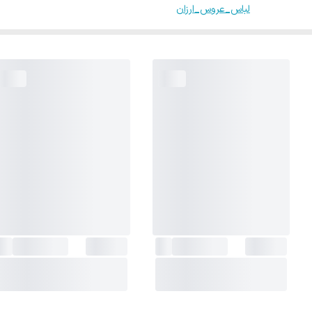
لباس_عروس_ارزان