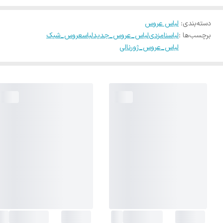
دسته‌بندی
:
لباس عروس
برچسب‌ها :
لباسنامزدی
لباس_عروس_جدید
لباسعروس_شیک
لباس_عروس_ژورنالی